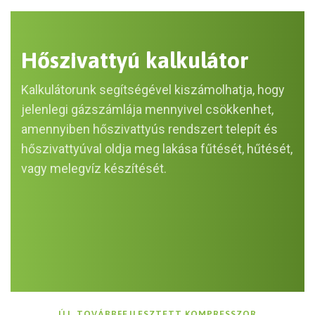
Hőszivattyú kalkulátor
Kalkulátorunk segítségével kiszámolhatja, hogy
jelenlegi gázszámlája mennyivel csökkenhet,
amennyiben hőszivattyús rendszert telepít és
hőszivattyúval oldja meg lakása fűtését, hűtését,
vagy melegvíz készítését.
ÚJ, TOVÁBBFEJLESZTETT KOMPRESSZOR