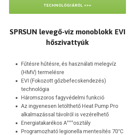
TECHNOLÓGIÁRÓL >>>
SPRSUN levegő-víz monoblokk EVI
hőszivattyúk
Fűtésre hűtésre, és használati melegvíz
(HMV) termelésre
EVI (Fokozott gőzbefecskendezés)
technológia
Háromszoros fagyvédelmi funkció
Az ingyenesen letölthető Heat Pump Pro
alkalmazással távolról is vezérelhető
+++
Energiatakarékos A
osztály
Programozható legionella mentesítés 70°C