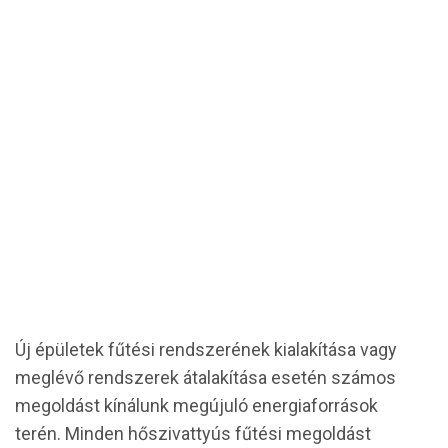
HŐSZIVATTYÚ, A KÖRNYEZETBARÁT FŰTÉS
Váltsa ki otthona fűtését-hűtését és
melegvíz ellátását hőszivattyúval!
Új épületek fűtési rendszerének kialakítása vagy
meglévő rendszerek átalakítása esetén számos
megoldást kínálunk megújuló energiaforrások
terén. Minden hőszivattyús fűtési megoldást