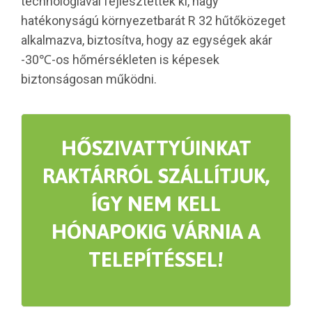
technológiával fejlesztették ki, nagy
hatékonyságú környezetbarát R 32 hűtőközeget
alkalmazva, biztosítva, hogy az egységek akár
-30℃-os hőmérsékleten is képesek
biztonságosan működni.
HŐSZIVATTYÚINKAT
RAKTÁRRÓL SZÁLLÍTJUK,
ÍGY NEM KELL
HÓNAPOKIG VÁRNIA A
TELEPÍTÉSSEL!