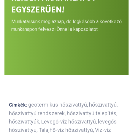
EGYSZERŰEN!
Munkatársunk még aznap, de legkésőbb a következő
munkanapon felveszi Önnel a kapcsolatot.
geotermikus hőszivattyú
,
hőszivattyú
,
Címkék:
hőszivattyú rendszerek
,
hőszivattyú telepítés
,
hőszivattyúk
,
Levegő-víz hőszivattyú
,
levegős
hőszivattyú
,
Talajhő-víz hőszivattyú
,
Víz-víz