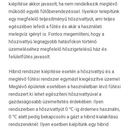
kiépítése akkor javasolt, ha nem rendelkezik meglévő
működő egyéb fűtőberendezéssel. Ilyenkor telepítünk
egy megfelelő teljesítményű hőszivattyút, ami teljes
egészében lefedi a fűtés és akár a használati
melegvíz igényt is. Fontos megemlíteni, hogy a
hőszivattyú legnagyobb hatásfokon történő
üzemeléséhez megfelelő hőszigetelésű ház és
felületfűtés javasolt.
Hibrid rendszer kiépítése esetén a hőszivattyú és a
meglévő fűtési rendszer egymást kiegészítve üzemel.
Meglévő épületek esetében a használatban lévő fűtési
rendszert ki lehet egészíteni hőszivattyúval a
gazdaságosabb üzemeltetés érdekében. Ilyen
rendszerben a hőszivattyút 0 ℃-ig érdemes használni,
0 ℃ alatt pedig bekapcsolni a gázt a hibrid kialakítású
rendszereknél. Ilyen esetben kiépítünk egy hibrid