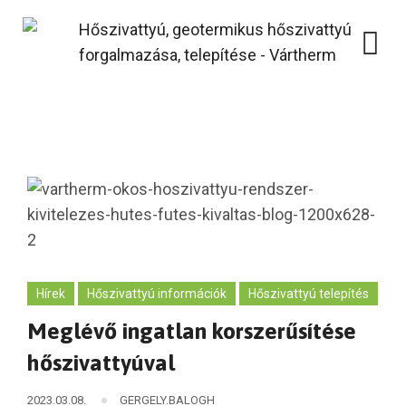
Skip
to
content
Hírek
Hőszivattyú információk
Hőszivattyú telepítés
Meglévő ingatlan korszerűsítése
hőszivattyúval
2023.03.08.
GERGELY.BALOGH