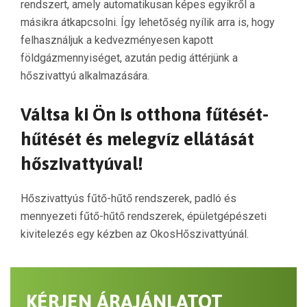
rendszert, amely automatikusan képes egyikről a
másikra átkapcsolni. Így lehetőség nyílik arra is, hogy
felhasználjuk a kedvezményesen kapott
földgázmennyiséget, azután pedig áttérjünk a
hőszivattyú alkalmazására.
Váltsa ki Ön is otthona fűtését-
hűtését és melegvíz ellátását
hőszivattyúval!
Hőszivattyús fűtő-hűtő rendszerek, padló és
mennyezeti fűtő-hűtő rendszerek, épületgépészeti
kivitelezés egy kézben az OkosHőszivattyúnál.
KÉRJEN ÁRAJÁNLATOT