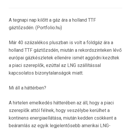
A tegnapi nap kilőtt a gáz ára a holland TTF
gáztőzsdén. (Portfolio.hu)
Már 40 százalékos pluszban is volt a földgáz ára a
holland TTF gáztőzsdén, miután a rekordszinteken lévő
európai gázkészletek ellenére ismét aggódni kezdtek
a piaci szereplők, ezúttal az LNG szállítással
kapcsolatos bizonytalanságok miatt.
Mi áll a háttérben?
A hirtelen emelkedés hátterében az áll, hogy a piaci
szereplők attól félnek, hogy veszélybe kerülhet a
kontinens energiaellátása, miután kedden csökkent a
beáramlás az egyik legjelentősebb amerikai LNG-