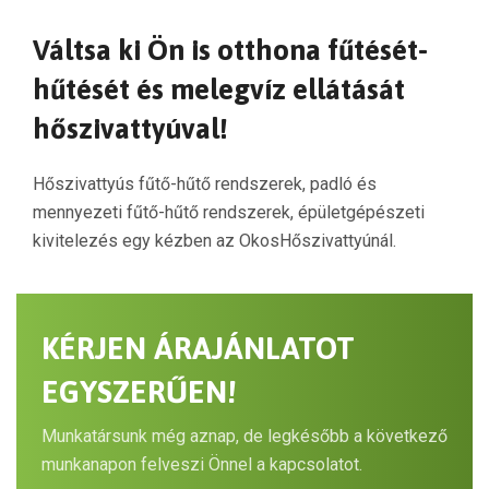
Váltsa ki Ön is otthona fűtését-
hűtését és melegvíz ellátását
hőszivattyúval!
Hőszivattyús fűtő-hűtő rendszerek, padló és
mennyezeti fűtő-hűtő rendszerek, épületgépészeti
kivitelezés egy kézben az OkosHőszivattyúnál.
KÉRJEN ÁRAJÁNLATOT
EGYSZERŰEN!
Munkatársunk még aznap, de legkésőbb a következő
munkanapon felveszi Önnel a kapcsolatot.