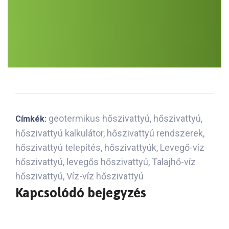
geotermikus hőszivattyú
,
hőszivattyú
,
Címkék:
hőszivattyú kalkulátor
,
hőszivattyú rendszerek
,
hőszivattyú telepítés
,
hőszivattyúk
,
Levegő-víz
hőszivattyú
,
levegős hőszivattyú
,
Talajhő-víz
hőszivattyú
,
Víz-víz hőszivattyú
Kapcsolódó bejegyzés