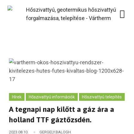
Skip
to
content
Hírek
Hőszivattyú információk
Hőszivattyú telepítés
A tegnapi nap kilőtt a gáz ára a
holland TTF gáztőzsdén.
2023.08.10.
GERGELY.BALOGH