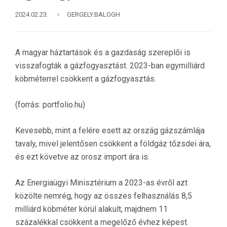
2024.02.23.
GERGELY.BALOGH
A magyar háztartások és a gazdaság szereplői is
visszafogták a gázfogyasztást. 2023-ban egymilliárd
köbméterrel csökkent a gázfogyasztás.
(forrás: portfolio.hu)
Kevesebb, mint a felére esett az ország gázszámlája
tavaly, mivel jelentősen csökkent a földgáz tőzsdei ára,
és ezt követve az orosz import ára is.
Az Energiaügyi Minisztérium a 2023-as évről azt
közölte nemrég, hogy az összes felhasználás 8,5
milliárd köbméter körül alakult, majdnem 11
százalékkal csökkent a megelőző évhez képest.