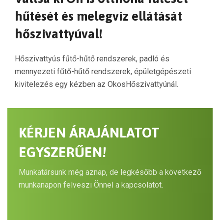
hűtését és melegvíz ellátását
hőszivattyúval!
Hőszivattyús fűtő-hűtő rendszerek, padló és
mennyezeti fűtő-hűtő rendszerek, épületgépészeti
kivitelezés egy kézben az OkosHőszivattyúnál.
KÉRJEN ÁRAJÁNLATOT
EGYSZERŰEN!
Munkatársunk még aznap, de legkésőbb a következő
munkanapon felveszi Önnel a kapcsolatot.