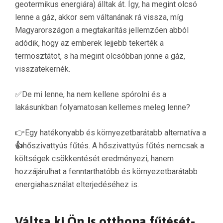
geotermikus energiára) álltak át. Így, ha megint olcsó
lenne a gáz, akkor sem váltanának rá vissza, míg
Magyarországon a megtakarítás jellemzően abból
adódik, hogy az emberek lejjebb tekerték a
termosztátot, s ha megint olcsóbban jönne a gáz,
visszatekernék.
✅De mi lenne, ha nem kellene spórolni és a
lakásunkban folyamatosan kellemes meleg lenne?
👉Egy hatékonyabb és környezetbarátabb alternatíva a
👍
hőszivattyús fűtés. A hőszivattyús fűtés nemcsak a
költségek csökkentését eredményezi, hanem
hozzájárulhat a fenntarthatóbb és környezetbarátabb
energiahasználat elterjedéséhez is.
Váltsa ki Ön is otthona fűtését-