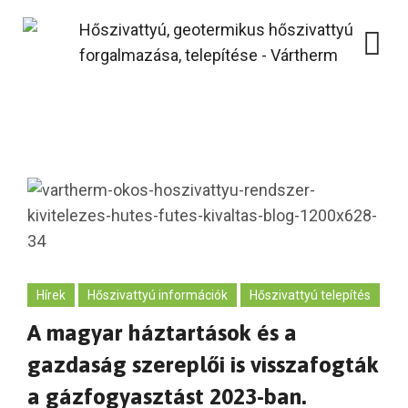
Skip
to
content
Hírek
Hőszivattyú információk
Hőszivattyú telepítés
A magyar háztartások és a
gazdaság szereplői is visszafogták
a gázfogyasztást 2023-ban.