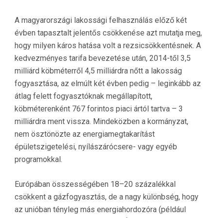
A magyarországi lakossági felhasználás előző két
évben tapasztalt jelentős csökkenése azt mutatja meg,
hogy milyen káros hatása volt a rezsicsökkentésnek. A
kedvezményes tarifa bevezetése után, 2014-től 3,5
milliárd köbméterről 4,5 milliárdra nőtt a lakosság
fogyasztása, az elmúlt két évben pedig – leginkább az
átlag felett fogyasztóknak megállapított,
köbméterenként 767 forintos piaci ártól tartva – 3
milliárdra ment vissza. Mindeközben a kormányzat,
nem ösztönözte az energiamegtakarítást
épületszigetelési, nyílászárócsere- vagy egyéb
programokkal.
Európában összességében 18–20 százalékkal
csökkent a gázfogyasztás, de a nagy különbség, hogy
az unióban tényleg más energiahordozóra (például