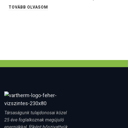
TOVÁBB OLVASOM
Társaságunk tulajdonosai közel
25 éve foglalkoznak megújuló
energiákkal, főként hőszivattyúk