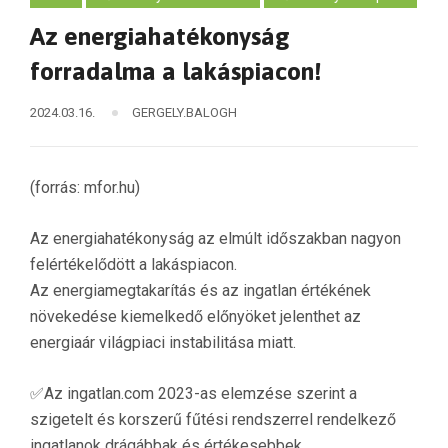
Az energiahatékonyság
forradalma a lakáspiacon!
2024.03.16.
GERGELY.BALOGH
(forrás: mfor.hu)
Az energiahatékonyság az elmúlt időszakban nagyon
felértékelődött a lakáspiacon.
Az energiamegtakarítás és az ingatlan értékének
növekedése kiemelkedő előnyöket jelenthet az
energiaár világpiaci instabilitása miatt.
✅Az ingatlan.com 2023-as elemzése szerint a
szigetelt és korszerű fűtési rendszerrel rendelkező
ingatlanok drágábbak és értékesebbek.