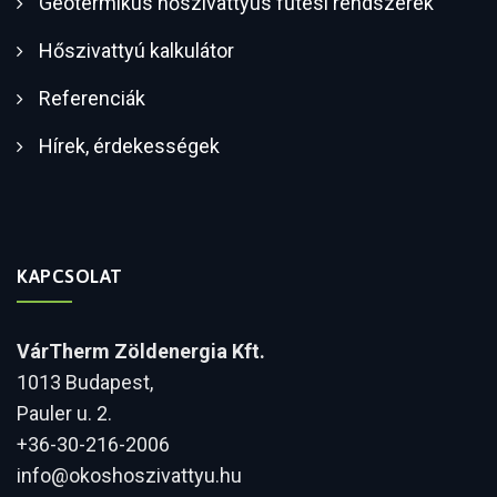
Geotermikus hőszivattyús fűtési rendszerek
Hőszivattyú kalkulátor
Referenciák
Hírek, érdekességek
KAPCSOLAT
VárTherm Zöldenergia Kft.
1013 Budapest,
Pauler u. 2.
+36-30-216-2006
info@okoshoszivattyu.hu