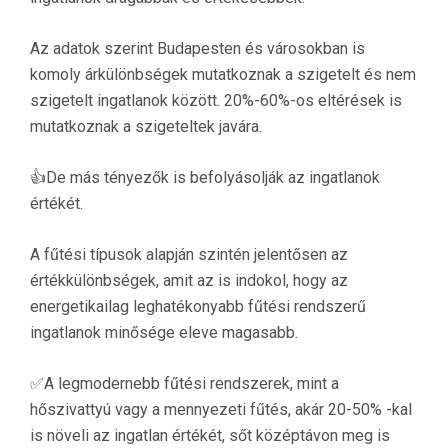
Az adatok szerint Budapesten és városokban is
komoly árkülönbségek mutatkoznak a szigetelt és nem
szigetelt ingatlanok között. 20%-60%-os eltérések is
mutatkoznak a szigeteltek javára.
👍De más tényezők is befolyásolják az ingatlanok
értékét.
A fűtési típusok alapján szintén jelentősen az
értékkülönbségek, amit az is indokol, hogy az
energetikailag leghatékonyabb fűtési rendszerű
ingatlanok minősége eleve magasabb.
✅A legmodernebb fűtési rendszerek, mint a
hőszivattyú vagy a mennyezeti fűtés, akár 20-50% -kal
is növeli az ingatlan értékét, sőt középtávon meg is