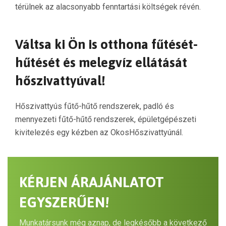
térülnek az alacsonyabb fenntartási költségek révén.
Váltsa ki Ön is otthona fűtését-
hűtését és melegvíz ellátását
hőszivattyúval!
Hőszivattyús fűtő-hűtő rendszerek, padló és
mennyezeti fűtő-hűtő rendszerek, épületgépészeti
kivitelezés egy kézben az OkosHőszivattyúnál.
KÉRJEN ÁRAJÁNLATOT
EGYSZERŰEN!
Munkatársunk még aznap, de legkésőbb a következő