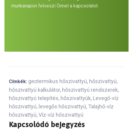
munkanapon felveszi Önnel a kapcsolatot.
geotermikus hőszivattyú
,
hőszivattyú
,
Címkék:
hőszivattyú kalkulátor
,
hőszivattyú rendszerek
,
hőszivattyú telepítés
,
hőszivattyúk
,
Levegő-víz
hőszivattyú
,
levegős hőszivattyú
,
Talajhő-víz
hőszivattyú
,
Víz-víz hőszivattyú
Kapcsolódó bejegyzés