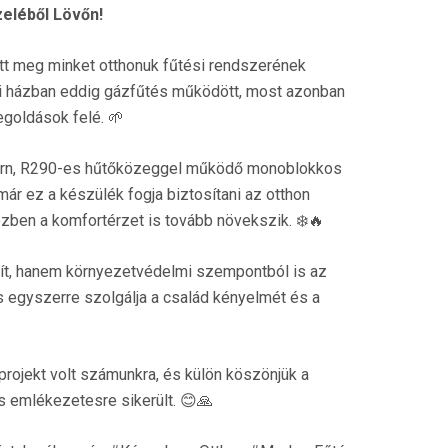
zeléből Lövőn!
ott meg minket otthonuk fűtési rendszerének
ádi házban eddig gázfűtés működött, most azonban
egoldások felé. 🌱
dern, R290-es hűtőközeggel működő monoblokkos
ár ez a készülék fogja biztosítani az otthon
özben a komfortérzet is tovább növekszik. ❄️🔥
ít, hanem környezetvédelmi szempontból is az
 egyszerre szolgálja a család kényelmét és a
projekt volt számunkra, és külön köszönjük a
is emlékezetesre sikerült. 😊🙏