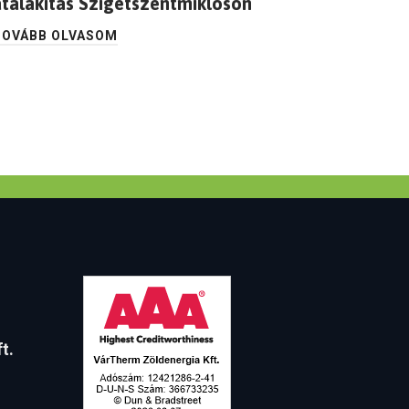
átalakítás Szigetszentmiklóson
TOVÁBB OLVASOM
t.