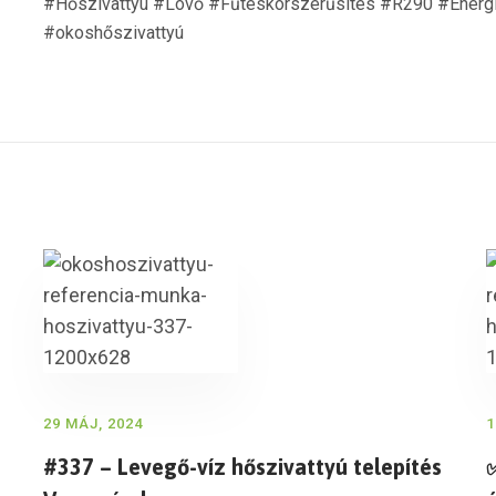
#Hőszivattyú #Lövő #Fűtéskorszerűsítés #R290 #Ener
#okoshőszivattyú
29 MÁJ, 2024
1
#337 – Levegő-víz hőszivattyú telepítés