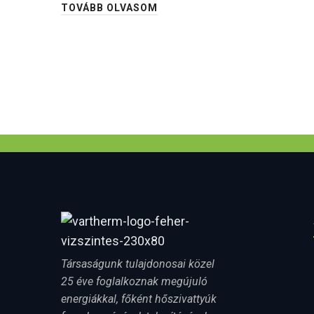
TOVÁBB OLVASOM
Társaságunk tulajdonosai közel
25 éve foglalkoznak megújuló
energiákkal, főként hőszivattyúk