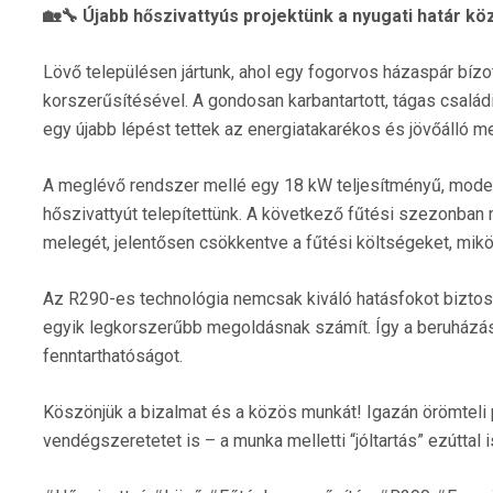
🏡🔧 Újabb hőszivattyús projektünk a nyugati határ kö
Lövő településen jártunk, ahol egy fogorvos házaspár bíz
korszerűsítésével. A gondosan karbantartott, tágas csal
egy újabb lépést tettek az energiatakarékos és jövőálló m
A meglévő rendszer mellé egy 18 kW teljesítményű, mo
hőszivattyút telepítettünk. A következő fűtési szezonban m
melegét, jelentősen csökkentve a fűtési költségeket, mik
Az R290-es technológia nemcsak kiváló hatásfokot biztos
egyik legkorszerűbb megoldásnak számít. Így a beruházás
fenntarthatóságot.
Köszönjük a bizalmat és a közös munkát! Igazán örömteli 
vendégszeretetet is – a munka melletti “jóltartás” ezúttal 