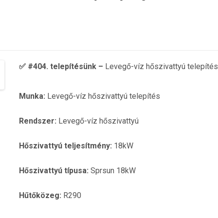
✅ #404. telepítésünk –
Levegő-víz hőszivattyú telepíté
Munka:
Levegő-víz hőszivattyú telepítés
Rendszer:
Levegő-víz hőszivattyú
Hőszivattyú teljesítmény:
18kW
Hőszivattyú típusa:
Sprsun 18kW
Hűtőközeg:
R290