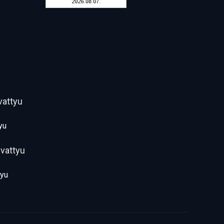
yu
tyu