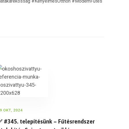
giatakarékosság #KényelmesOtthon #ModernFűtés
9 OKT, 2024
✅ #345. telepítésünk – Fűtésrendszer