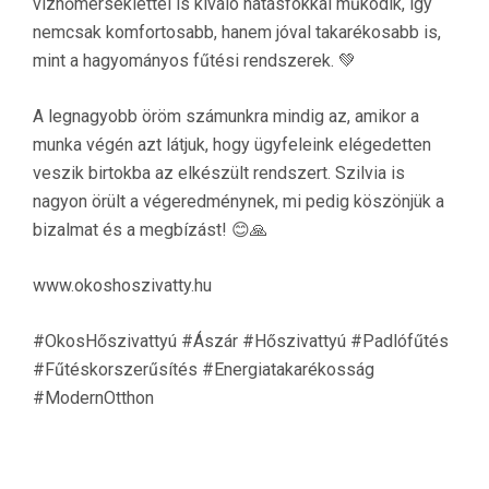
vízhőmérséklettel is kiváló hatásfokkal működik, így
nemcsak komfortosabb, hanem jóval takarékosabb is,
mint a hagyományos fűtési rendszerek. 💚
A legnagyobb öröm számunkra mindig az, amikor a
munka végén azt látjuk, hogy ügyfeleink elégedetten
veszik birtokba az elkészült rendszert. Szilvia is
nagyon örült a végeredménynek, mi pedig köszönjük a
bizalmat és a megbízást! 😊🙏
www.okoshoszivatty.hu
#OkosHőszivattyú #Ászár #Hőszivattyú #Padlófűtés
#Fűtéskorszerűsítés #Energiatakarékosság
#ModernOtthon