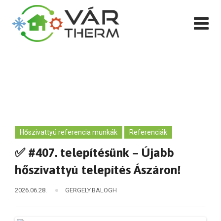
Skip
to
content
Hőszivattyú referencia munkák
Referenciák
✅ #407. telepítésünk – Újabb
hőszivattyú telepítés Ászáron!
2026.06.28.
GERGELY.BALOGH