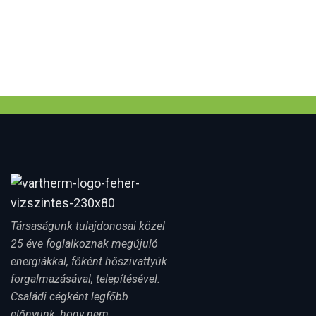
Társaságunk tulajdonosai közel
25 éve foglalkoznak megújuló
energiákkal, főként hőszivattyúk
forgalmazásával, telepítésével.
Családi cégként legfőbb
előnyünk, hogy nem