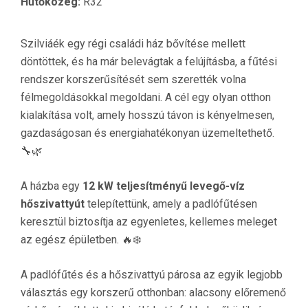
Hűtőközeg:
R32
Szilviáék egy régi családi ház bővítése mellett
döntöttek, és ha már belevágtak a felújításba, a fűtési
rendszer korszerűsítését sem szerették volna
félmegoldásokkal megoldani. A cél egy olyan otthon
kialakítása volt, amely hosszú távon is kényelmesen,
gazdaságosan és energiahatékonyan üzemeltethető.
🔧🌿
A házba egy
12 kW teljesítményű levegő-víz
hőszivattyút
telepítettünk, amely a padlófűtésen
keresztül biztosítja az egyenletes, kellemes meleget
az egész épületben. 🔥❄️
A padlófűtés és a hőszivattyú párosa az egyik legjobb
választás egy korszerű otthonban: alacsony előremenő