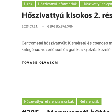
Hírek
Hőszivattyú információk
Hőszivattyú telepí
Hőszivattyú kisokos 2. ré
2023.03.21.
GERGELY.BALOGH
Centrometal hőszivattyúk: Kisméretű és csendes m
kategóriás vezérléssel és grafikus kijelzős kezelő 
TOVÁBB OLVASOM
Hőszivattyú referencia munkák
Referenciák