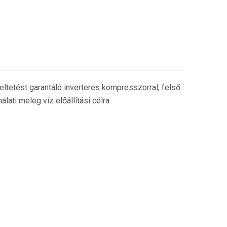
etést garantáló inverteres kompresszorral, felső
ati meleg víz előállítási célra.