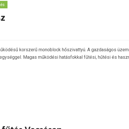
tés
sz
űködésű korszerű monoblock hőszivattyú. A gazdaságos üzemelt
egységgel. Magas működési hatásfokkal fűtési, hűtési és használ