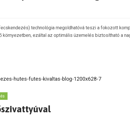
fecskendezés) technológia megoldhatóvá teszi a fokozott kompr
környezetben, ezáltal az optimális üzemelés biztosítható a na
tés
őszivattyúval