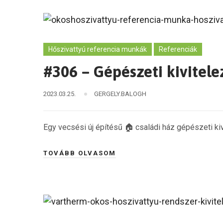
Hőszivattyú referencia munkák
Referenciák
#306 – Gépészeti kivitel
2023.03.25.
GERGELY.BALOGH
Egy vecsési új építésű 🏠 családi ház gépészeti ki
TOVÁBB OLVASOM