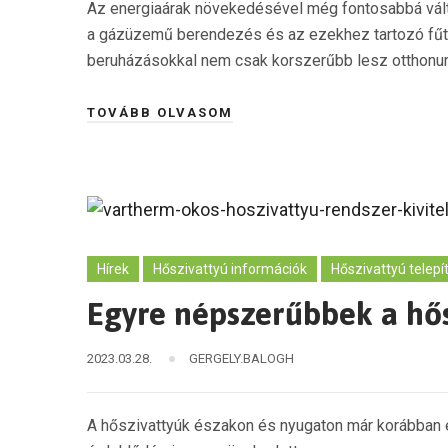
Az energiaárak növekedésével még fontosabbá vált 
a gázüzemű berendezés és az ezekhez tartozó fűtési
beruházásokkal nem csak korszerűbb lesz otthonunk,
TOVÁBB OLVASOM
Hírek
Hőszivattyú információk
Hőszivattyú telepí
Egyre népszerűbbek a hősz
2023.03.28.
GERGELY.BALOGH
A hőszivattyúk északon és nyugaton már korábban e