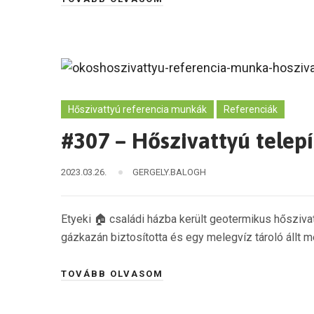
Hőszivattyú referencia munkák
Referenciák
#307 – Hőszivattyú telep
2023.03.26.
GERGELY.BALOGH
Etyeki 🏠 családi házba került geotermikus hőszivat
gázkazán biztosította és egy melegvíz tároló állt me
TOVÁBB OLVASOM