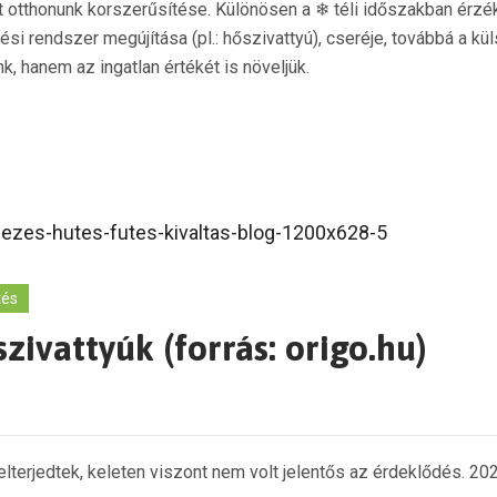
otthonunk korszerűsítése. Különösen a ❄ téli időszakban érzék
 rendszer megújítása (pl.: hőszivattyú), cseréje, továbbá a kül
 hanem az ingatlan értékét is növeljük.
tés
ivattyúk (forrás: origo.hu)
lterjedtek, keleten viszont nem volt jelentős az érdeklődés. 2