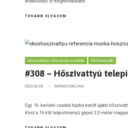
érdeklődés is megnövekedett.
TOVÁBB OLVASOM
Hőszivattyú referencia munkák
Referenciák
#308 – Hőszivattyú telepí
2023.03.28.
GERGELY.BALOGH
Egy 16. kerületi családi házba került újabb hősziva
Kívül a 16 kW teljesítményű gépet 3,5 méter magasra k
TOVÁBB OLVASOM