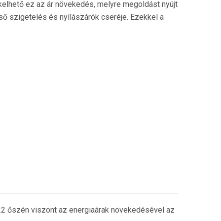
elhető ez az ár növekedés, melyre megoldást nyújt
ső szigetelés és nyílászárók cseréje. Ezekkel a
022 őszén viszont az energiaárak növekedésével az