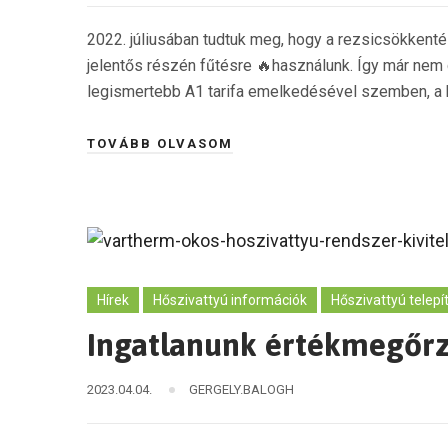
2022. júliusában tudtuk meg, hogy a rezsicsökkenté
jelentős részén fűtésre 🔥használunk. Így már nem
legismertebb A1 tarifa emelkedésével szemben, a h
TOVÁBB OLVASOM
Hírek
Hőszivattyú információk
Hőszivattyú telepí
Ingatlanunk értékmegőr
2023.04.04.
GERGELY.BALOGH