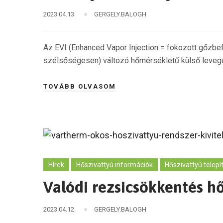
2023.04.13.
GERGELY.BALOGH
Az EVI (Enhanced Vapor Injection = fokozott gőzbe
szélsőségesen) változó hőmérsékletű külső levegő 
TOVÁBB OLVASOM
Hírek
Hőszivattyú információk
Hőszivattyú telepí
Valódi rezsicsökkentés h
2023.04.12.
GERGELY.BALOGH