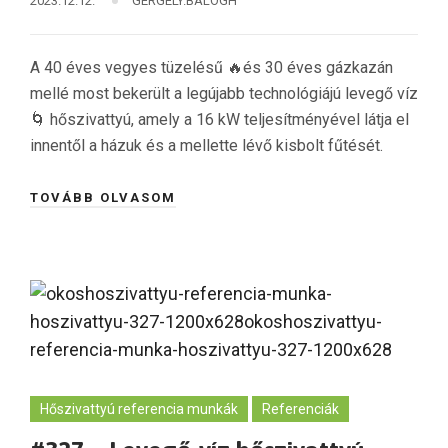
2023.12.12.
GERGELY.BALOGH
A 40 éves vegyes tüzelésű 🔥és 30 éves gázkazán
mellé most bekerült a legújabb technológiájú levegő víz
🌀 hőszivattyú, amely a 16 kW teljesítményével látja el
innentől a házuk és a mellette lévő kisbolt fűtését.
TOVÁBB OLVASOM
Hőszivattyú referencia munkák
Referenciák