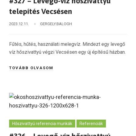
#327 – Levegő-víz hőszivattyú
telepítés Vecsésen
2023.12.11.
GERGELY.BALOGH
Fűtés, hűtés, használati melegvíz. Mindezt egy levegő
víz hőszivattyú végzi Vecsésen egy új építésű házban.
TOVÁBB OLVASOM
Hőszivattyú referencia munkák
Referenciák