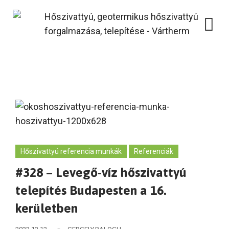
Skip
to
content
Hőszivattyú referencia munkák
Referenciák
#328 – Levegő-víz hőszivattyú
telepítés Budapesten a 16.
kerületben