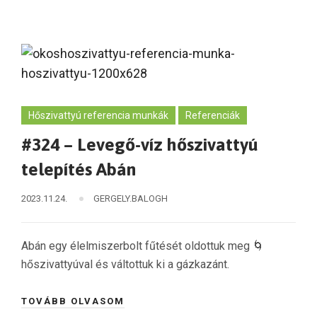
Hőszivattyú referencia munkák
Referenciák
#324 – Levegő-víz hőszivattyú
telepítés Abán
2023.11.24.
GERGELY.BALOGH
Abán egy élelmiszerbolt fűtését oldottuk meg 🌀
hőszivattyúval és váltottuk ki a gázkazánt.
TOVÁBB OLVASOM