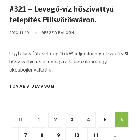
#321 – Levegő-víz hőszivattyú
telepítés Pilisvörösváron.
2023.11.10.
GERGELY.BALOGH
Ügyfelünk fűtését egy 16 kW teljesítményű levegős 🌀
hőszivattyú és a melegvíz ♨ készítésre egy
okosbojler váltott ki.
TOVÁBB OLVASOM
Bejegyzés
1
2
3
4
5
6
navigáció
7
8
9
10
11
…