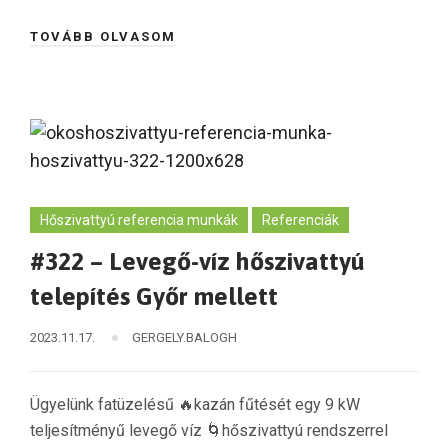
TOVÁBB OLVASOM
Hőszivattyú referencia munkák
Referenciák
#322 – Levegő-víz hőszivattyú
telepítés Győr mellett
2023.11.17.
GERGELY.BALOGH
Ügyelünk fatüzelésű 🔥kazán fűtését egy 9 kW
teljesítményű levegő víz 🌀hőszivattyú rendszerrel