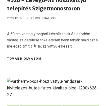
#326 – Levegő-víz hőszivattyú
telepítés Szigetmonostoron
2023.12.05.
GERGELY.BALOGH
A 60 cm vastag ytongból készült falak és a födém
vastag szigetelése tökéletesen benn tartják majd azt a
meleget, amit a 🌀 hőszivattyú elkészít.
TOVÁBB OLVASOM