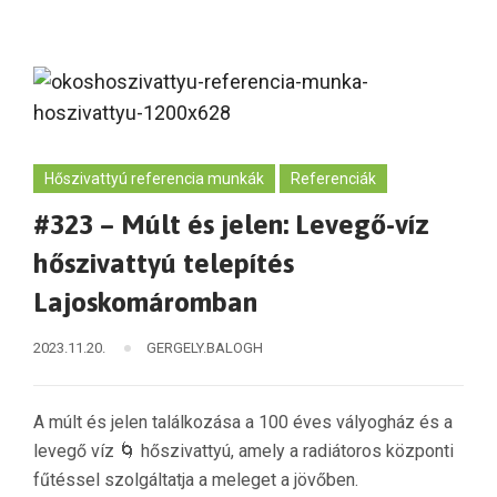
Hőszivattyú referencia munkák
Referenciák
#323 – Múlt és jelen: Levegő-víz
hőszivattyú telepítés
Lajoskomáromban
2023.11.20.
GERGELY.BALOGH
A múlt és jelen találkozása a 100 éves vályogház és a
levegő víz 🌀 hőszivattyú, amely a radiátoros központi
fűtéssel szolgáltatja a meleget a jövőben.