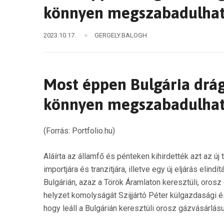
könnyen megszabadulhat
2023.10.17.
GERGELY.BALOGH
Most éppen Bulgária drágí
könnyen megszabadulhat
(Forrás: Portfolio.hu)
Aláírta az államfő és pénteken kihirdették azt az ú
importjára és tranzitjára, illetve egy új eljárás el
Bulgárián, azaz a Török Áramlaton keresztüli, oro
helyzet komolyságát Szijjártó Péter külgazdasági és
hogy leáll a Bulgárián keresztüli orosz gázvásárl