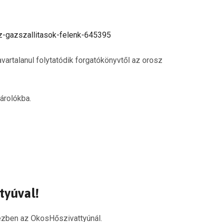
z-gazszallitasok-felenk-645395
artalanul folytatódik forgatókönyvtől az orosz
árolókba.
tyúval!
kézben az OkosHőszivattyúnál.