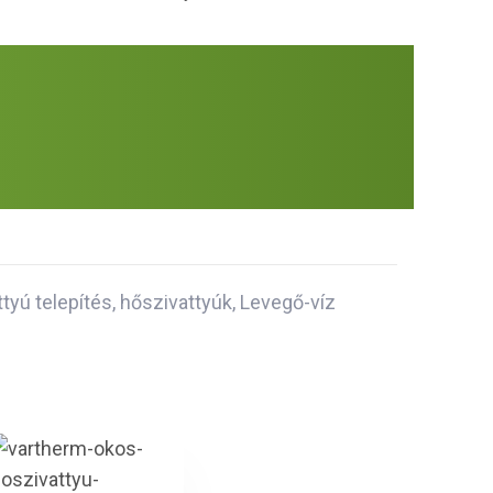
tyú telepítés
,
hőszivattyúk
,
Levegő-víz