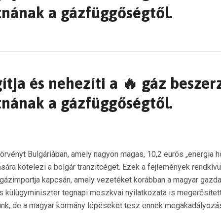
nának a gázfüggőségtől.
tja és nehezíti a 🔥 gáz beszer
nának a gázfüggőségtől.
j törvényt Bulgáriában, amely nagyon magas, 10,2 eurós „energia
indítására kötelezi a bolgár tranzitcéget. Ezek a fejlemények rend
sz gázimportja kapcsán, amely vezetéket korábban a magyar gazd
 külügyminiszter tegnapi moszkvai nyilatkozata is megerősítette, 
ásunk, de a magyar kormány lépéseket tesz ennek megakadályozás