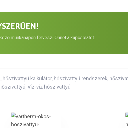
YSZERŰEN!
kező munkanapon felveszi Önnel a kapcsolatot.
ú
,
hőszivattyú kalkulátor
,
hőszivattyú rendszerek
,
hőszivat
 hőszivattyú
,
Víz-víz hőszivattyú