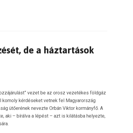
zését, de a háztartások
 hozzájárulást” vezet be az orosz vezetékes földgáz
kívül komoly kérdéseket vetnek fel Magyarország
aság ütőerének nevezte Orbán Viktor kormányfő. A
aki – bírálva a lépést – azt is kilátásba helyezte,
ára.