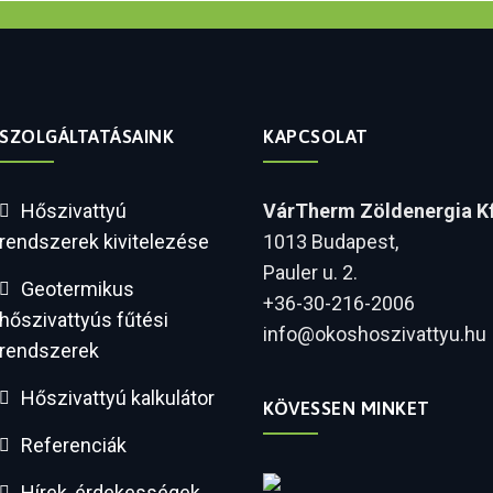
SZOLGÁLTATÁSAINK
KAPCSOLAT
Hőszivattyú
VárTherm Zöldenergia Kf
rendszerek kivitelezése
1013 Budapest,
Pauler u. 2.
Geotermikus
+36-30-216-2006
hőszivattyús fűtési
info@okoshoszivattyu.hu
rendszerek
Hőszivattyú kalkulátor
KÖVESSEN MINKET
Referenciák
Hírek, érdekességek