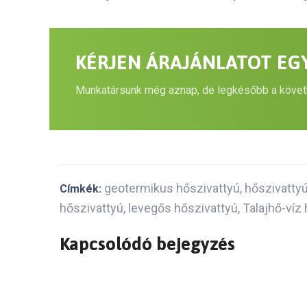
KÉRJEN ÁRAJÁNLATOT EG
Munkatársunk még aznap, de legkésőbb a követ
geotermikus hőszivattyú
,
hőszivatty
Címkék:
hőszivattyú
,
levegős hőszivattyú
,
Talajhő-víz
Kapcsolódó bejegyzés