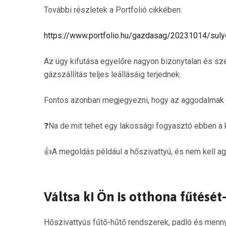
További részletek a Portfolió cikkében:
https://www.portfolio.hu/gazdasag/20231014/suly
Az ügy kifutása egyelőre nagyon bizonytalan és szé
gázszállítás teljes leállásáig terjednek.
Fontos azonban megjegyezni, hogy az aggodalmak e
❓Na de mit tehet egy lakossági fogyasztó ebben a k
👍A megoldás például a hőszivattyú, és nem kell ag
Váltsa ki Ön is otthona fűtését
Hőszivattyús fűtő-hűtő rendszerek, padló és menny