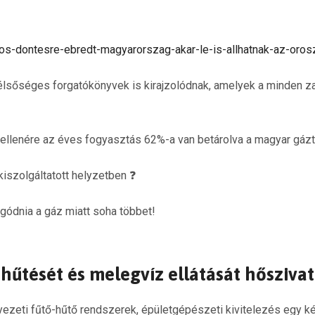
os-dontesre-ebredt-magyarorszag-akar-le-is-allhatnak-az-oros
lsőséges forgatókönyvek is kirajzolódnak, amelyek a minden zav
llenére az éves fogyasztás 62%-a van betárolva a magyar gázt
iszolgáltatott helyzetben ❓
gódnia a gáz miatt soha többet!
-hűtését és melegvíz ellátását hőszivat
ezeti fűtő-hűtő rendszerek, épületgépészeti kivitelezés egy 