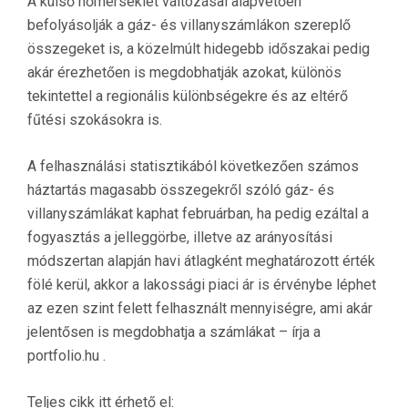
A külső hőmérséklet változásai alapvetően
befolyásolják a gáz- és villanyszámlákon szereplő
összegeket is, a közelmúlt hidegebb időszakai pedig
akár érezhetően is megdobhatják azokat, különös
tekintettel a regionális különbségekre és az eltérő
fűtési szokásokra is.
A felhasználási statisztikából következően számos
háztartás magasabb összegekről szóló gáz- és
villanyszámlákat kaphat februárban, ha pedig ezáltal a
fogyasztás a jelleggörbe, illetve az arányosítási
módszertan alapján havi átlagként meghatározott érték
fölé kerül, akkor a lakossági piaci ár is érvénybe léphet
az ezen szint felett felhasznált mennyiségre, ami akár
jelentősen is megdobhatja a számlákat – írja a
portfolio.hu .
Teljes cikk itt érhető el: