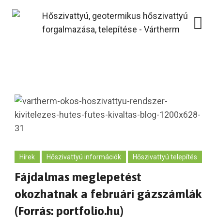
Skip
to
content
Hírek
Hőszivattyú információk
Hőszivattyú telepítés
Fájdalmas meglepetést
okozhatnak a februári gázszámlák
(Forrás: portfolio.hu)