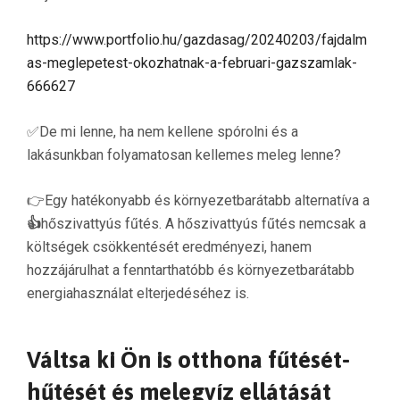
https://www.portfolio.hu/gazdasag/20240203/fajdalm
as-meglepetest-okozhatnak-a-februari-gazszamlak-
666627
✅De mi lenne, ha nem kellene spórolni és a
lakásunkban folyamatosan kellemes meleg lenne?
👉Egy hatékonyabb és környezetbarátabb alternatíva a
👍
hőszivattyús fűtés. A hőszivattyús fűtés nemcsak a
költségek csökkentését eredményezi, hanem
hozzájárulhat a fenntarthatóbb és környezetbarátabb
energiahasználat elterjedéséhez is.
Váltsa ki Ön is otthona fűtését-
hűtését és melegvíz ellátását