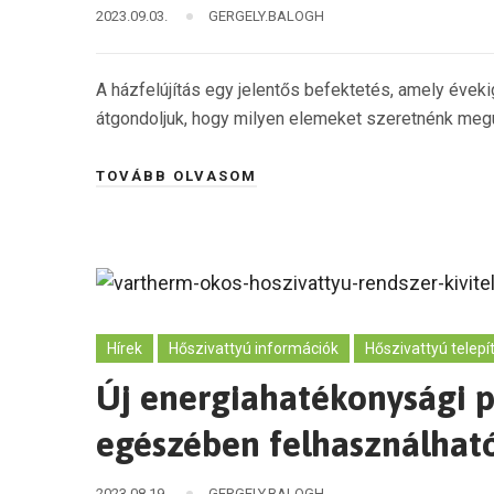
2023.09.03.
GERGELY.BALOGH
A házfelújítás egy jelentős befektetés, amely évekig
átgondoljuk, hogy milyen elemeket szeretnénk megú
TOVÁBB OLVASOM
Hírek
Hőszivattyú információk
Hőszivattyú telepí
Új energiahatékonysági pá
egészében felhasználható
2023.08.19.
GERGELY.BALOGH