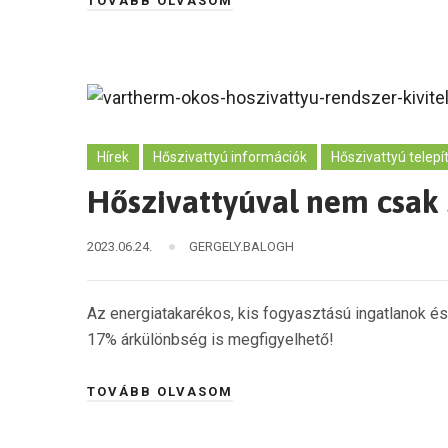
TOVÁBB OLVASOM
Hírek
Hőszivattyú információk
Hőszivattyú telepí
Hőszivattyúval nem csak s
2023.06.24.
GERGELY.BALOGH
Az energiatakarékos, kis fogyasztású ingatlanok 
17% árkülönbség is megfigyelhető!
TOVÁBB OLVASOM