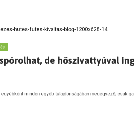
tés
pórolhat, de hőszivattyúval ing
és egyébként minden egyéb tulajdonságában megegyező, csak gaz