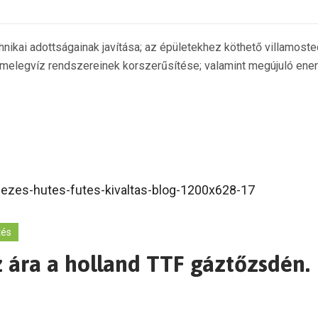
ikai adottságainak javítása; az épületekhez köthető villamos
ti melegvíz rendszereinek korszerűsítése; valamint megújuló en
tés
z ára a holland TTF gáztőzsdén.