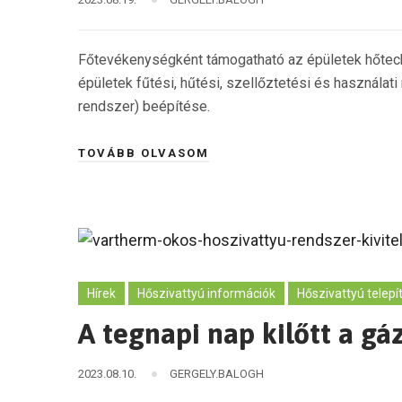
Főtevékenységként támogatható az épületek hőtechn
épületek fűtési, hűtési, szellőztetési és használa
rendszer) beépítése.
TOVÁBB OLVASOM
Hírek
Hőszivattyú információk
Hőszivattyú telepí
A tegnapi nap kilőtt a gá
2023.08.10.
GERGELY.BALOGH