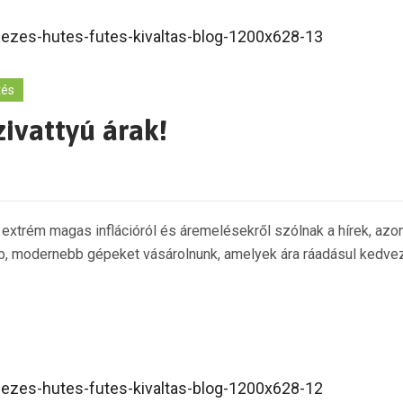
tés
ivattyú árak!
z extrém magas inflációról és áremelésekről szólnak a hírek, azo
b, modernebb gépeket vásárolnunk, amelyek ára ráadásul kedvező