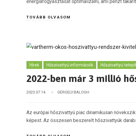
energiafogyasztását optimalizálni, ami pénzt takarí
TOVÁBB OLVASOM
Hírek
Hőszivattyú információk
Hőszivattyú telepí
2022-ben már 3 millió hő
2023.07.14.
GERGELY.BALOGH
Az európai hőszivattyú piac dinamikusan növekszik
képest. Az összesen beszerelt hőszivattyúk darabsz