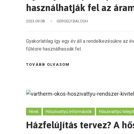
használhatják fel az áram
2023.09.08.
GERGELY.BALOGH
Gyakorlatilag így egy év áll a rendelkezésükre az 
fűtésre használhassák fel.
TOVÁBB OLVASOM
Hírek
Hőszivattyú információk
Hőszivattyú telepí
Házfelújítás tervez? A hős