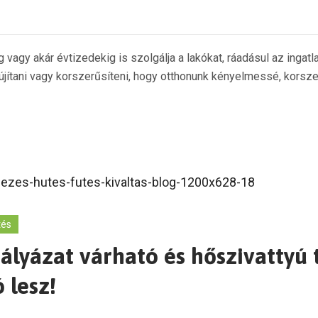
 vagy akár évtizedekig is szolgálja a lakókat, ráadásul az ingatla
jítani vagy korszerűsíteni, hogy otthonunk kényelmessé, korsze
tés
lyázat várható és hőszivattyú te
 lesz!