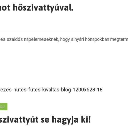
ot hőszivattyúval.
éves szaldós napelemeseknek, hogy a nyári hónapokban megtermel
tés
zivattyút se hagyja ki!