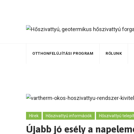
Skip
Hívjon +36-30-216-2006
to
content
OTTHONFELÚJÍTÁSI PROGRAM
RÓLUNK
Hírek
Hőszivattyú információk
Hőszivattyú telepí
Újabb jó esély a napele