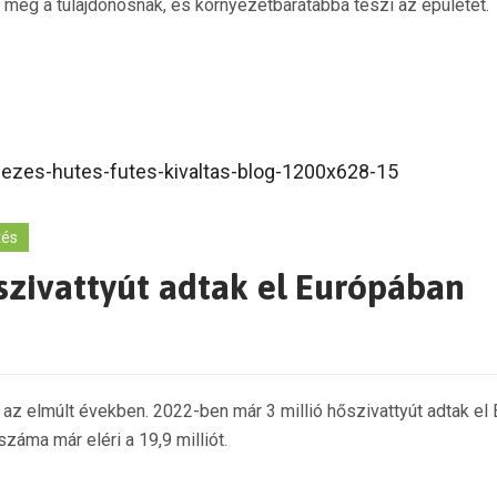
t meg a tulajdonosnak, és környezetbarátabbá teszi az épületet.
tés
szivattyút adtak el Európában
 az elmúlt években. 2022-ben már 3 millió hőszivattyút adtak e
áma már eléri a 19,9 milliót.