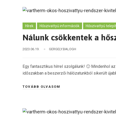
Hírek
Hőszivattyú információk
Hőszivattyú telepí
Nálunk csökkentek a hősz
2023.06.19.
GERGELY.BALOGH
Egy fantasztikus hírrel szolgálunk! 🙂 Mindenhol a
időszakban a beszerzői hálózatunkból sikerült újab
TOVÁBB OLVASOM