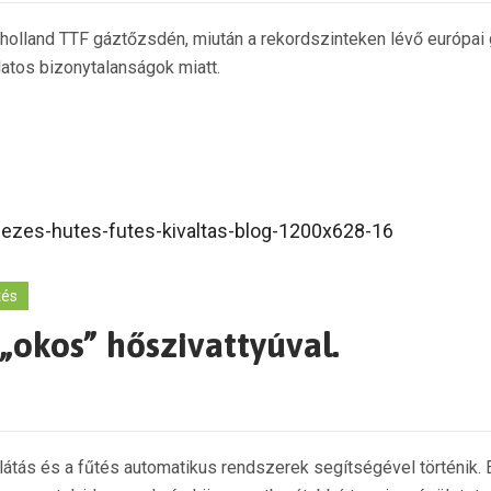
a holland TTF gáztőzsdén, miután a rekordszinteken lévő európai
latos bizonytalanságok miatt.
tés
okos” hőszivattyúval.
llátás és a fűtés automatikus rendszerek segítségével történik.