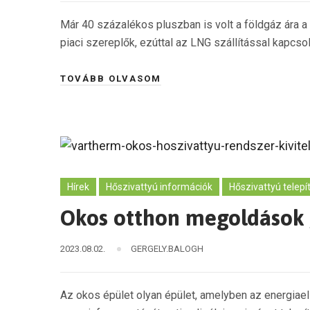
Már 40 százalékos pluszban is volt a földgáz ára 
piaci szereplők, ezúttal az LNG szállítással kapcso
TOVÁBB OLVASOM
Hírek
Hőszivattyú információk
Hőszivattyú telepí
Okos otthon megoldások „
2023.08.02.
GERGELY.BALOGH
Az okos épület olyan épület, amelyben az energiae