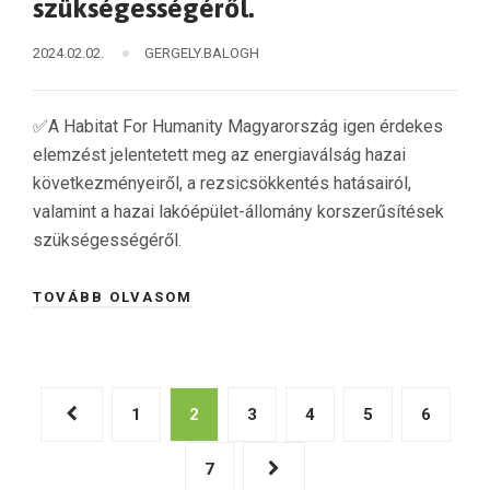
szükségességéről.
2024.02.02.
GERGELY.BALOGH
✅A Habitat For Humanity Magyarország igen érdekes
elemzést jelentetett meg az energiaválság hazai
következményeiről, a rezsicsökkentés hatásairól,
valamint a hazai lakóépület-állomány korszerűsítések
szükségességéről.
TOVÁBB OLVASOM
Bejegyzés
1
2
3
4
5
6
navigáció
7