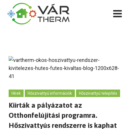
Skip
to
content
Hírek
Hőszivattyú információk
Hőszivattyú telepítés
Kiírták a pályázatot az
Otthonfelújítási programra.
Hőszivattyús rendszerre is kaphat