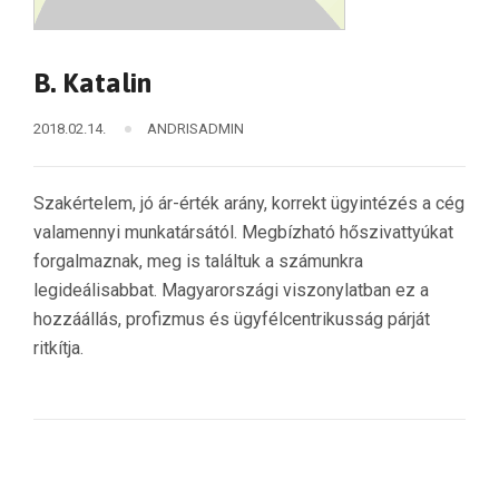
B. Katalin
2018.02.14.
ANDRISADMIN
Szakértelem, jó ár-érték arány, korrekt ügyintézés a cég
valamennyi munkatársától. Megbízható hőszivattyúkat
forgalmaznak, meg is találtuk a számunkra
legideálisabbat. Magyarországi viszonylatban ez a
hozzáállás, profizmus és ügyfélcentrikusság párját
ritkítja.