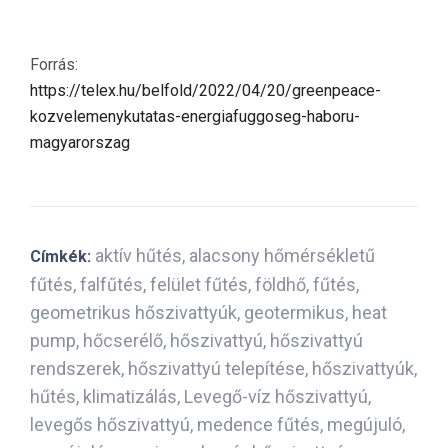
Forrás:
https://telex.hu/belfold/2022/04/20/greenpeace-
kozvelemenykutatas-energiafuggoseg-haboru-
magyarorszag
aktív hűtés
,
alacsony hőmérsékletű
Címkék:
fűtés
,
falfűtés
,
felület fűtés
,
földhő
,
fűtés
,
geometrikus hőszivattyúk
,
geotermikus
,
heat
pump
,
hőcserélő
,
hőszivattyú
,
hőszivattyú
rendszerek
,
hőszivattyú telepítése
,
hőszivattyúk
,
hűtés
,
klimatizálás
,
Levegő-víz hőszivattyú
,
levegős hőszivattyú
,
medence fűtés
,
megújuló
,