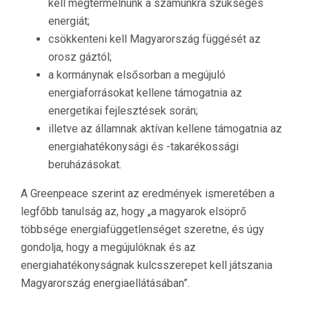
kell megtermelnünk a számunkra szükséges
energiát;
csökkenteni kell Magyarország függését az
orosz gáztól;
a kormánynak elsősorban a megújuló
energiaforrásokat kellene támogatnia az
energetikai fejlesztések során;
illetve az államnak aktívan kellene támogatnia az
energiahatékonysági és -takarékossági
beruházásokat.
A Greenpeace szerint az eredmények ismeretében a
legfőbb tanulság az, hogy „a magyarok elsöprő
többsége energiafüggetlenséget szeretne, és úgy
gondolja, hogy a megújulóknak és az
energiahatékonyságnak kulcsszerepet kell játszania
Magyarország energiaellátásában”.