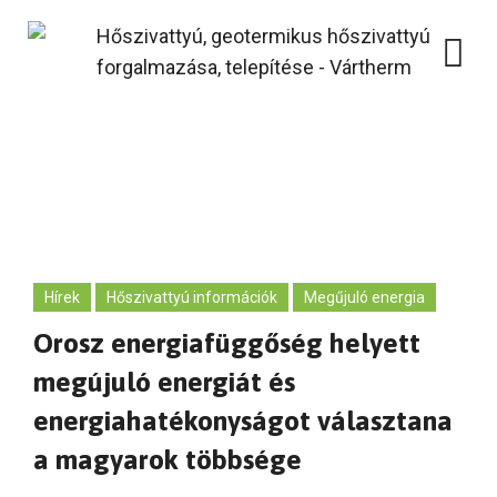
Skip
to
content
Hírek
Hőszivattyú információk
Megűjuló energia
Orosz energiafüggőség helyett
megújuló energiát és
energiahatékonyságot választana
a magyarok többsége