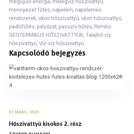
megújuló energia
,
melegvíz hőszivattyú
,
mennyezet fűtés
,
napelem
,
napelemes
rendszerek
,
okos hőszivattyú
,
olion hőszivattyú
,
padlófűtés
,
pályázat
,
passzív hűtés
,
Remko
GEOTERMIKUS HŐSZIVATTYÚK
,
Talajhő-víz
hőszivattyú
,
Víz-víz hőszivattyú
Kapcsolódó bejegyzés
21 MÁRC, 2023
Hőszivattyú kisokos 2. rész