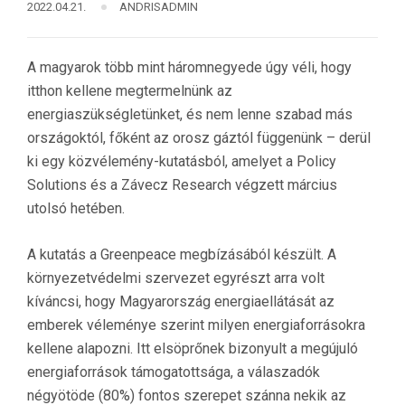
2022.04.21.
ANDRISADMIN
A magyarok több mint háromnegyede úgy véli, hogy
itthon kellene megtermelnünk az
energiaszükségletünket, és nem lenne szabad más
országoktól, főként az orosz gáztól függenünk – derül
ki egy közvélemény-kutatásból, amelyet a Policy
Solutions és a Závecz Research végzett március
utolsó hetében.
A kutatás a Greenpeace megbízásából készült. A
környezetvédelmi szervezet egyrészt arra volt
kíváncsi, hogy Magyarország energiaellátását az
emberek véleménye szerint milyen energiaforrásokra
kellene alapozni. Itt elsöprőnek bizonyult a megújuló
energiaforrások támogatottsága, a válaszadók
négyötöde (80%) fontos szerepet szánna nekik az