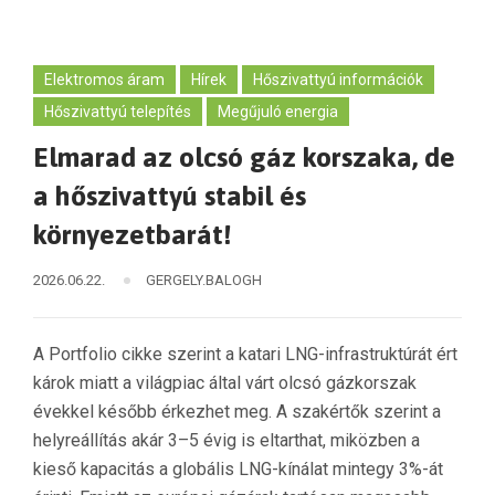
Elektromos áram
Hírek
Hőszivattyú információk
Hőszivattyú telepítés
Megűjuló energia
Elmarad az olcsó gáz korszaka, de
a hőszivattyú stabil és
környezetbarát!
2026.06.22.
GERGELY.BALOGH
A Portfolio cikke szerint a katari LNG-infrastruktúrát ért
károk miatt a világpiac által várt olcsó gázkorszak
évekkel később érkezhet meg. A szakértők szerint a
helyreállítás akár 3–5 évig is eltarthat, miközben a
kieső kapacitás a globális LNG-kínálat mintegy 3%-át