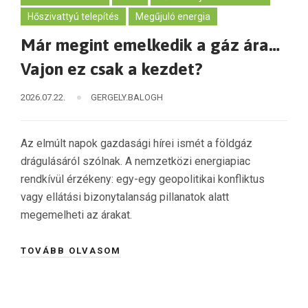
Hőszivattyú telepítés
Megűjuló energia
Már megint emelkedik a gáz ára…
Vajon ez csak a kezdet?
2026.07.22.
GERGELY.BALOGH
Az elmúlt napok gazdasági hírei ismét a földgáz
drágulásáról szólnak. A nemzetközi energiapiac
rendkívül érzékeny: egy-egy geopolitikai konfliktus
vagy ellátási bizonytalanság pillanatok alatt
megemelheti az árakat.
TOVÁBB OLVASOM