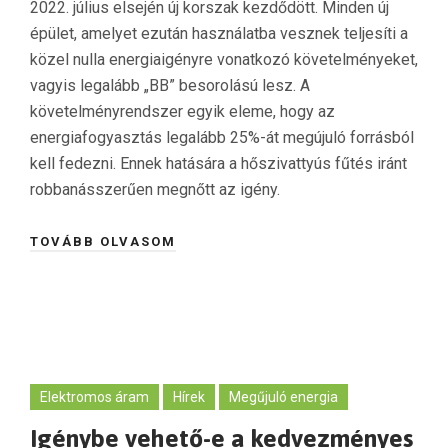
2022. július elsején új korszak kezdődött. Minden új
épület, amelyet ezután használatba vesznek teljesíti a
közel nulla energiaigényre vonatkozó követelményeket,
vagyis legalább „BB” besorolású lesz. A
követelményrendszer egyik eleme, hogy az
energiafogyasztás legalább 25%-át megújuló forrásból
kell fedezni. Ennek hatására a hőszivattyús fűtés iránt
robbanásszerűen megnőtt az igény.
TOVÁBB OLVASOM
Elektromos áram
Hírek
Megűjuló energia
Igénybe vehető-e a kedvezményes