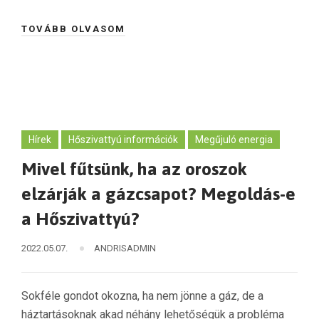
TOVÁBB OLVASOM
Hírek
Hőszivattyú információk
Megűjuló energia
Mivel fűtsünk, ha az oroszok
elzárják a gázcsapot? Megoldás-e
a Hőszivattyú?
2022.05.07.
ANDRISADMIN
Sokféle gondot okozna, ha nem jönne a gáz, de a
háztartásoknak akad néhány lehetőségük a probléma