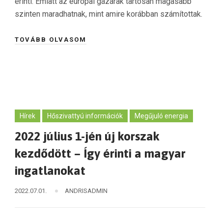
érinti. Emiatt az európai gázárak tartósan magasabb
szinten maradhatnak, mint amire korábban számítottak.
TOVÁBB OLVASOM
Hírek
Hőszivattyú információk
Megűjuló energia
2022 július 1-jén új korszak
kezdődött – Így érinti a magyar
ingatlanokat
2022.07.01.
ANDRISADMIN